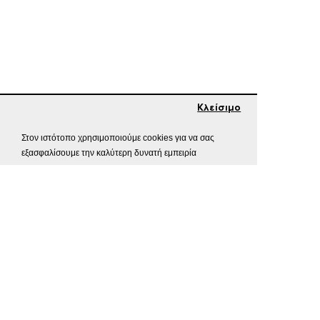
Κλείσιμο
Στον ιστότοπο χρησιμοποιούμε cookies για να σας
εξασφαλίσουμε την καλύτερη δυνατή εμπειρία
Προσ. Δεδομένα
περιήγησης.
Επιλογές
Αποδοχή
Ξεχάσατε τον κωδικό σας;
Εισάγετε το e-mail που έχετε δηλώσει στον
λογαριασμό σας. Πατήστε το κουμπί συνέχεια για