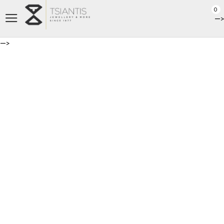
0
-->
-->