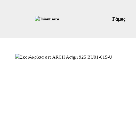
Γάμος